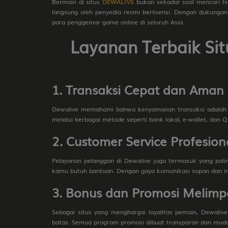
Bermain di situs
DEWALIVE
bukan sekadar soal mencari hib
langsung oleh penyedia resmi berlisensi. Dengan dukungan
W
Tottenham Hotspur
para penggemar game online di seluruh Asia.
0.00
HDP
0.00
-1.28
Odds
1.11
Layanan Terbaik Si
PLAY
VfL Boch... vs Hertha B...
i
08/08 01:30AM
1. Transaksi Cepat dan Aman
H
VfL Bochum
Dewalive memahami bahwa kenyamanan transaksi adalah ku
W
Hertha Berlin
melalui berbagai metode seperti bank lokal, e-wallet, da
-0.25
HDP
0.25
1.04
Odds
-1.17
2. Customer Service Profesion
PLAY
Pelayanan pelanggan di Dewalive juga termasuk yang paling
kamu butuh bantuan. Dengan gaya komunikasi sopan dan info
Racing S... vs Villarre...
i
16/08 22:00PM
3. Bonus dan Promosi Melim
H
Racing Santander
Sebagai situs yang menghargai loyalitas pemain, Dewal
W
Villarreal
batas. Semua program promosi dibuat transparan dan muda