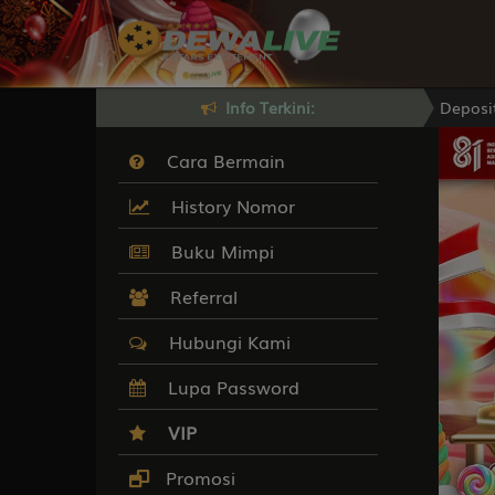
0.25
HDP
-0.25
1.00
Odds
-1.13
PLAY
MAKIN MUDAH Dengan FITUR Terbaru, Deposit Via : - VIRTUAL ACCOU
Info Terkini:
Udinese vs Como
i
22/08 23:30PM
Cara Bermain
H
Udinese
History Nomor
W
Como
Buku Mimpi
0.50
HDP
-0.50
1.01
Odds
-1.14
Referral
PLAY
Hubungi Kami
Hull Cit... vs Manchest...
i
22/08 19:30PM
Lupa Password
H
Hull City
VIP
W
Manchester United
Promosi
1.25
HDP
-1.25
-1.12
Odds
-1.01