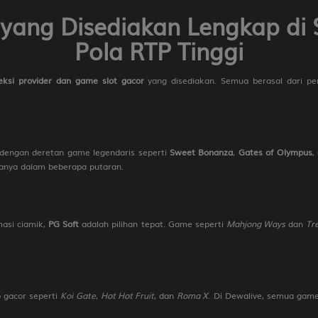
k yang Disediakan Lengkap di
Pola RTP Tinggi
eksi provider dan game slot gacor
yang disediakan. Semua berasal dari pe
l dengan deretan game legendaris seperti
Sweet Bonanza
,
Gates of Olympus
,
nya dalam beberapa putaran.
masi ciamik,
PG Soft
adalah pilihan tepat. Game seperti
Mahjong Ways
dan
Tr
p gacor seperti
Koi Gate
,
Hot Hot Fruit
, dan
Roma X
. Di Dewalive, semua game