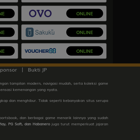
NE
ONLINE
NE
ONLINE
NE
ONLINE
|
Sponsor
Bukti JP
ngan tampilan modern, navigasi mudah, serta koleksi game
sensasi kemenangan yang nyata.
gkap dan menghibur. Tidak seperti kebanyakan situs serupa
sportsbook, dan berbagai game menarik lainnya yang sudah
lay, PG Soft, dan Habanero
juga turut memperkuat jajaran