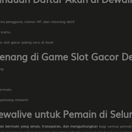
nama pengguna, nomor HP, dan rekening aktif.
a kamu.
s slot gacor paling seru di Asia!
enang di Game Slot Gacor D
ng.
ermain.
n peluang
maxwin
.
walive untuk Pemain di Selur
an bermain yang aman, transparan, dan menguntungkan
bagi semua pemain.