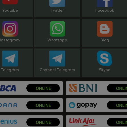
Youtube
Twitter
Facebook
Instagram
Whatsapp
Blog
Telegram
Channel Telegram
Skype
ONLINE
ONLI
ONLINE
ONLI
ONLINE
ONLI