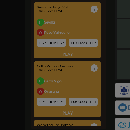
Wolverha... vs Port Val...
i
08/08 01:45AM
H
Wolverhampton Wanderers
W
Port Vale
-1.75
HDP
1.75
-1.01
Odds
-1.20
PLAY
Paris Sa... vs Aston Vi...
i
13/08 02:00AM
H
Paris Saint Germain
W
Aston Villa
-0.75
HDP
0.75
-1.11
Odds
-1.02
PLAY
Bayern M... vs VfB Stut...
i
29/08 01:30AM