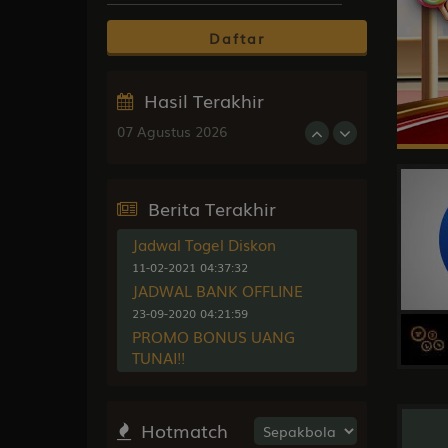
PLAY
Daftar
Sevilla vs Rayo Val...
i
16/08 22:00PM
Hasil Terakhir
H
Sevilla
07 Agustus 2026
W
Rayo Vallecano
AQUARIUS 3D
7
1
0
-0.25
HDP
0.25
1.07
Odds
-1.05
Berita Terakhir
PISCES 3D
4
6
8
PLAY
Jadwal Togel Diskon
AQUARIUS 4D
9
4
8
9
11-02-2021 04:37:32
Celta Vi... vs Osasuna
i
16/08 22:00PM
JADWAL BANK OFFLINE
PISCES 4D
1
0
0
2
23-09-2020 04:21:59
H
Celta Vigo
PROMO BONUS UANG
TUNAI!!
W
Osasuna
10-09-2019 17:02:45
-0.50
HDP
0.50
1.06
Odds
-1.21
Hotmatch
PLAY